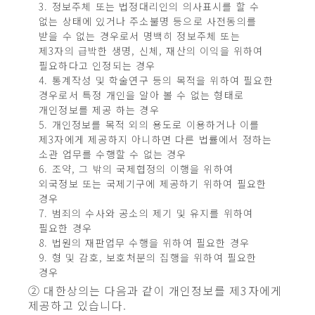
3. 정보주체 또는 법정대리인의 의사표시를 할 수
없는 상태에 있거나 주소불명 등으로 사전동의를
받을 수 없는 경우로서 명백히 정보주체 또는
제3자의 급박한 생명, 신체, 재산의 이익을 위하여
필요하다고 인정되는 경우
4. 통계작성 및 학술연구 등의 목적을 위하여 필요한
경우로서 특정 개인을 알아 볼 수 없는 형태로
개인정보를 제공 하는 경우
5. 개인정보를 목적 외의 용도로 이용하거나 이를
제3자에게 제공하지 아니하면 다른 법률에서 정하는
소관 업무를 수행할 수 없는 경우
6. 조약, 그 밖의 국제협정의 이행을 위하여
외국정보 또는 국제기구에 제공하기 위하여 필요한
경우
7. 범죄의 수사와 공소의 제기 및 유지를 위하여
필요한 경우
8. 법원의 재판업무 수행을 위하여 필요한 경우
9. 형 및 감호, 보호처분의 집행을 위하여 필요한
경우
② 대한상의는 다음과 같이 개인정보를 제3자에게
제공하고 있습니다.