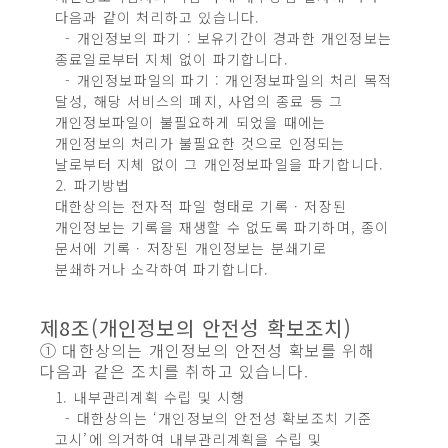
다음과 같이 처리하고 있습니다.
- 개인정보의 파기 : 보유기간이 경과한 개인정보는
종료일로부터 지체 없이 파기합니다.
- 개인정보파일의 파기 : 개인정보파일의 처리 목적
달성, 해당 서비스의 폐지, 사업의 종료 등 그
개인정보파일이 불필요하게 되었을 때에는
개인정보의 처리가 불필요한 것으로 인정되는
날로부터 지체 없이 그 개인정보파일을 파기합니다.
2. 파기방법
대한상의는 전자적 파일 형태로 기록 · 저장된
개인정보는 기록을 재생할 수 없도록 파기하며, 종이
문서에 기록 · 저장된 개인정보는 분쇄기로
분쇄하거나 소각하여 파기합니다.
제8조(개인정보의 안전성 확보조치)
① 대한상의는 개인정보의 안전성 확보를 위해
다음과 같은 조치를 취하고 있습니다.
1. 내부관리계획 수립 및 시행
- 대한상의는 ‘개인정보의 안전성 확보조치 기준
고시’에 의거하여 내부관리계획을 수립 및