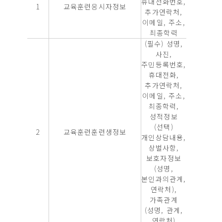
휴대전화번호,
1
교육훈련응시자정보
추가연락처,
이메일, 주소,
최종학력
(필수) 성명,
사진,
주민등록번호,
휴대전화,
추가연락처,
이메일, 주소,
최종학력,
성적정보
(선택)
2
교육훈련훈련생정보
개인상담내용,
상벌사항,
보호자정보
(성명,
본인과의관계,
연락처),
가족관계
(성명, 관계,
연락처)