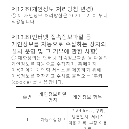
제12조(개인정보 처리방침 변경)
① 이 개인정보 처리방침은 2021. 12. 01부터
적용됩니다.
제13조(인터넷 접속정보파일 등
개인정보를 자동으로 수집하는 장치의
설치 운영 및 그 거부에 관한 사항)
① 대한상의는 인터넷 접속정보파일 등 다음의
개인정보를 자동으로 수집하며, 홈페이지
이용자에게 개인형 서비스를 제공하기 위해
이용정보를 저장하고 수시로 불러오는 '쿠키
(cookie)'를 사용합니다.
개인정보파일
순번
개인정보 항목
명칭
IP Address, 쿠키,
방문일시, 서비스
1
자동수집정보
이용 기록, 부정 이용
기록