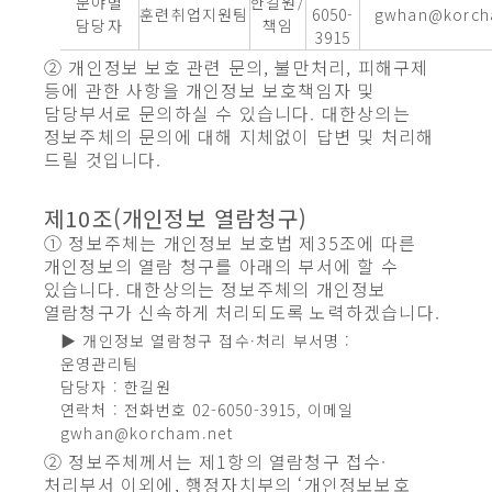
분야별
한길원/
훈련취업지원팀
6050-
gwhan@korch
담당자
책임
3915
② 개인정보 보호 관련 문의, 불만처리, 피해구제
등에 관한 사항을 개인정보 보호책임자 및
담당부서로 문의하실 수 있습니다. 대한상의는
정보주체의 문의에 대해 지체없이 답변 및 처리해
드릴 것입니다.
제10조(개인정보 열람청구)
① 정보주체는 개인정보 보호법 제35조에 따른
개인정보의 열람 청구를 아래의 부서에 할 수
있습니다. 대한상의는 정보주체의 개인정보
열람청구가 신속하게 처리되도록 노력하겠습니다.
▶ 개인정보 열람청구 접수·처리 부서명 :
운영관리팀
담당자 : 한길원
연락처 : 전화번호 02-6050-3915, 이메일
gwhan@korcham.net
② 정보주체께서는 제1항의 열람청구 접수·
처리부서 이외에, 행정자치부의 ‘개인정보보호